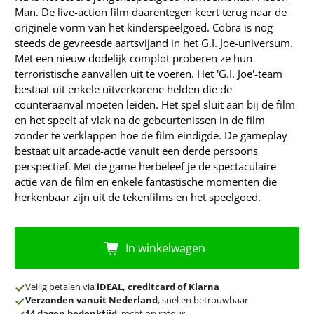
Man. De live-action film daarentegen keert terug naar de
originele vorm van het kinderspeelgoed. Cobra is nog
steeds de gevreesde aartsvijand in het G.I. Joe-universum.
Met een nieuw dodelijk complot proberen ze hun
terroristische aanvallen uit te voeren. Het 'G.I. Joe'-team
bestaat uit enkele uitverkorene helden die de
counteraanval moeten leiden. Het spel sluit aan bij de film
en het speelt af vlak na de gebeurtenissen in de film
zonder te verklappen hoe de film eindigde. De gameplay
bestaat uit arcade-actie vanuit een derde persoons
perspectief. Met de game herbeleef je de spectaculaire
actie van de film en enkele fantastische momenten die
herkenbaar zijn uit de tekenfilms en het speelgoed.
In winkelwagen
Veilig betalen via
iDEAL, creditcard of Klarna
Verzonden vanuit Nederland
, snel en betrouwbaar
14 dagen bedenktijd
, recht op retour