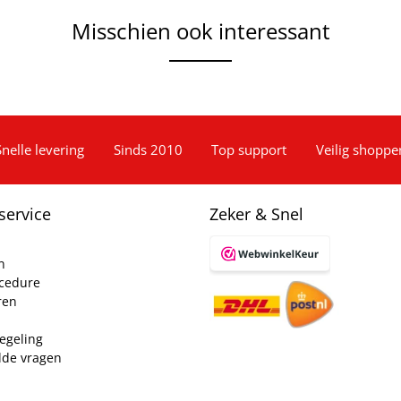
Misschien ook interessant
Snelle levering
Sinds 2010
Top support
Veilig shoppe
service
Zeker & Snel
n
ocedure
ren
egeling
lde vragen