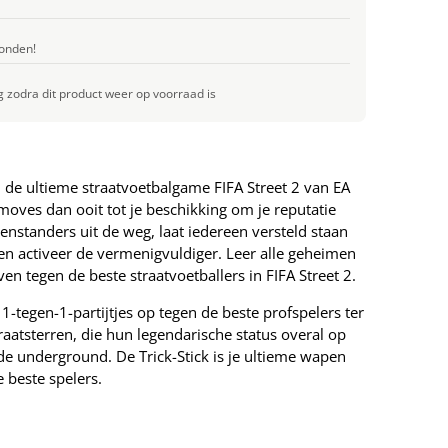
onden!
g zodra dit product weer op voorraad is
n de ultieme straatvoetbalgame FIFA Street 2 van EA
moves dan ooit tot je beschikking om je reputatie
nstanders uit de weg, laat iedereen versteld staan
s en activeer de vermenigvuldiger. Leer alle geheimen
ven tegen de beste straatvoetballers in FIFA Street 2.
1-tegen-1-partijtjes op tegen de beste profspelers ter
raatsterren, die hun legendarische status overal op
e underground. De Trick-Stick is je ultieme wapen
 beste spelers.