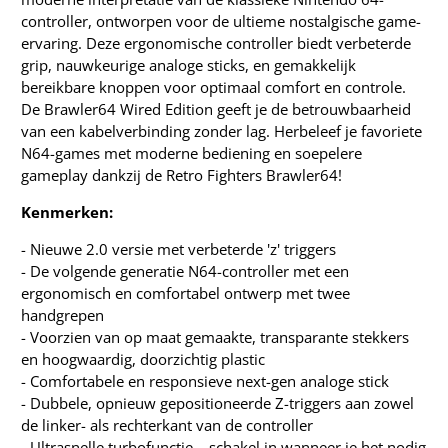
controller, ontworpen voor de ultieme nostalgische game-
ervaring. Deze ergonomische controller biedt verbeterde
grip, nauwkeurige analoge sticks, en gemakkelijk
bereikbare knoppen voor optimaal comfort en controle.
De Brawler64 Wired Edition geeft je de betrouwbaarheid
van een kabelverbinding zonder lag. Herbeleef je favoriete
N64-games met moderne bediening en soepelere
gameplay dankzij de Retro Fighters Brawler64!
Kenmerken:
- Nieuwe 2.0 versie met verbeterde 'z' triggers
- De volgende generatie N64-controller met een
ergonomisch en comfortabel ontwerp met twee
handgrepen
- Voorzien van op maat gemaakte, transparante stekkers
en hoogwaardig, doorzichtig plastic
- Comfortabele en responsieve next-gen analoge stick
- Dubbele, opnieuw gepositioneerde Z-triggers aan zowel
de linker- als rechterkant van de controller
- Ultrasnelle turbofunctie – schakel in wanneer je het nodig