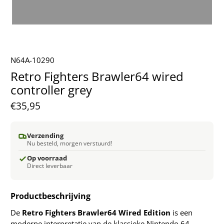
N64A-10290
Retro Fighters Brawler64 wired
controller grey
€35,95
Verzending
Nu besteld, morgen verstuurd!
Op voorraad
Direct leverbaar
Productbeschrijving
De
Retro Fighters Brawler64 Wired Edition
is een
moderne interpretatie van de klassieke Nintendo 64-