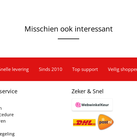
Misschien ook interessant
Snelle levering
Sinds 2010
Top support
Veilig shoppe
service
Zeker & Snel
n
ocedure
ren
egeling